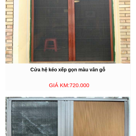
Cửa hệ kéo xếp gọn màu vân gỗ
GIÁ KM:720.000