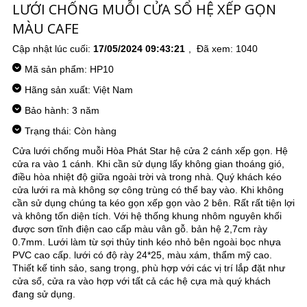
LƯỚI CHỐNG MUỖI CỬA SỔ HỆ XẾP GỌN
MÀU CAFE
Cập nhật lúc cuối:
17/05/2024 09:43:21
, Đã xem: 1040
Mã sản phẩm:
HP10
Hãng sản xuất: Việt Nam
Bảo hành: 3 năm
Trạng thái: Còn hàng
Cửa lưới chống muỗi Hòa Phát Star hệ cửa 2 cánh xếp gọn. Hệ
cửa ra vào 1 cánh. Khi cần sử dụng lấy không gian thoáng gió,
điều hòa nhiệt độ giữa ngoài trời và trong nhà. Quý khách kéo
cửa lưới ra mà không sợ công trùng có thể bay vào. Khi không
cần sử dụng chúng ta kéo gọn xếp gọn vào 2 bên. Rất rất tiện lợi
và không tốn diện tích. Với hệ thống khung nhôm nguyên khối
được sơn tĩnh điện cao cấp màu vân gỗ. bản hệ 2,7cm rày
0.7mm. Lưới làm từ sợi thủy tinh kéo nhỏ bên ngoài bọc nhựa
PVC cao cấp. lưới có độ rày 24*25, màu xám, thẩm mỹ cao.
Thiết kế tinh sảo, sang trọng, phù hợp với các vị trí lắp đặt như
cửa sổ, cửa ra vào hợp với tất cả các hệ cựa mà quý khách
đang sử dụng.