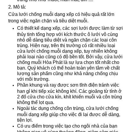
2. Mô tả:
Cửa lưới chống muỗi dạng xếp có hiệu quả rất lớn
trong việc ngăn chặn và tiêu diệt muỗi.
Có thiết kế dạng xếp, các sợi lưới được làm từ sợi
thủy tinh tổng hợp với kích thước ô lưới vô cùng
nhỏ dễ dàng tiêu diệt và ngăn chặn các loại côn
trùng. Hiện nay, trên thị trường có rất nhiều loại
cửa lưới chống muỗi dạng xếp, tuy nhiên không
phải loại nào cũng có độ bền tốt. Bởi vậy, cửa lưới
chống muỗi Hòa Phát là sự lựa chọn tốt nhất cho
bạn. Quý khách có thể hoàn toàn yên tâm về chất
lượng sản phẩm cũng như khả năng chống chịu
với môi trường.
Phần khung và ray được sơn tĩnh điện tránh việc
han gỉ khi tiếp xúc không khí. Các gioăng từ tính ở
2 đố cửa cho cửa kín, khít khiến muỗi và côn trùng
không thể lọt qua.
Ngoài tác dụng chống côn trùng, cửa lưới chống
muỗi dạng xếp giúp cho việc đi lại được dễ dàng,
tiện lợi.
Có ưu điểm trong việc tạo cho ngôi nhà của bạn
không gian vô cùng thoáng đãng, giảm cảm giác