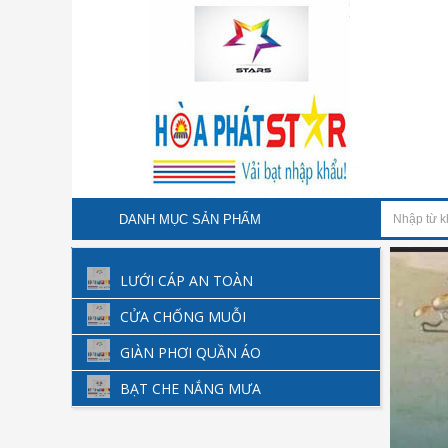
DANH MỤC SẢN PHẨM
LƯỚI CÁP AN TOÀN
CỬA CHỐNG MUỖI
GIÀN PHƠI QUẦN ÁO
BẠT CHE NẮNG MƯA