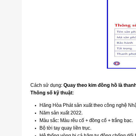
Cách sử dụng:
Quay theo kim đồng hồ là than
Thông số kỹ thuật:
Hãng Hòa Phát sản xuất theo công nghệ Nhậ
Năm sản xuất
2022.
Màu sắc: Màu rêu cổ + đồng cổ + trắng bạc.
Bộ tời tay quay liền trục.
Hệ thống vòng bi cá hãm tự động chống dối h