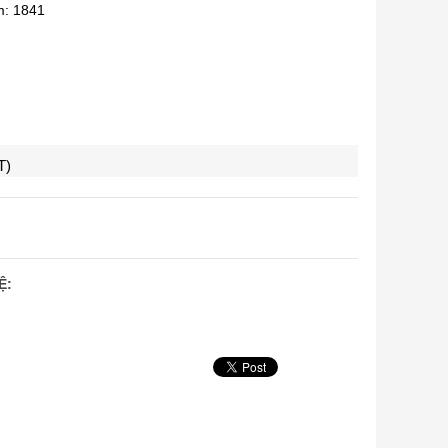
m: 1841
T)
Ệ: